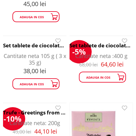
45,00
lei
ADAUGA IN COS
Set tablete de ciocolata cu lapte si cirese confiate - Via Delice
Set tablete de ciocolata Memories from Bucharest - Via Delice
-5%
Cantitate neta 105 g ( 3 x
Cantitate neta :400 g
35 g)
64,60
lei
68,00
lei
38,00
lei
ADAUGA IN COS
ADAUGA IN COS
Trufe - Greetings from Bucharest
-10%
Cantitate neta: 200g
44,10
lei
49,00
lei