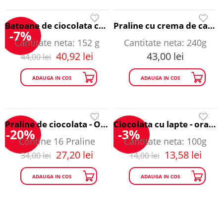
Batoane de ciocolata cu lapte cu migdale si alune - Once Upon a Time in Romania
Praline cu crema de cacao - Bloody Famous
-7%
Cantitate neta: 152 g
Cantitate neta: 240g
40,92
lei
43,00
lei
44,00
lei
ADAUGA IN COS
ADAUGA IN COS
Praline de ciocolata - Once Upon a Time in Romania
Ciocolata cu lapte - orase - Happy Traveller
-20%
-3%
Contine 16 Praline
Cantitate neta: 100g
27,20
lei
13,58
lei
34,00
lei
14,00
lei
ADAUGA IN COS
ADAUGA IN COS